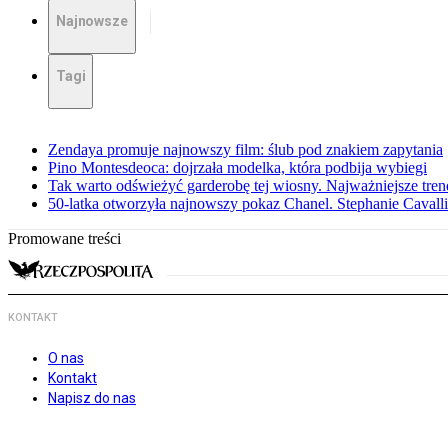
Najnowsze
Tagi
Zendaya promuje najnowszy film: ślub pod znakiem zapytania
Pino Montesdeoca: dojrzała modelka, która podbija wybiegi
Tak warto odświeżyć garderobę tej wiosny. Najważniejsze tren
50-latka otworzyła najnowszy pokaz Chanel. Stephanie Cavall
Promowane treści
KONTAKT
O nas
Kontakt
Napisz do nas