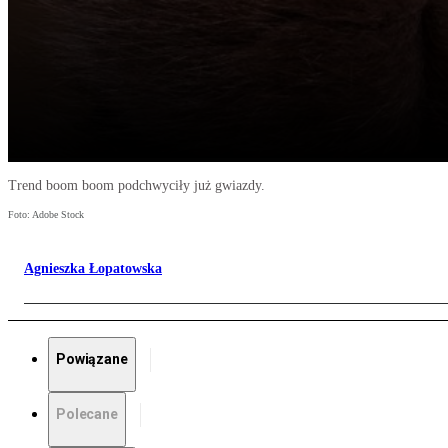
Trend boom boom podchwyciły już gwiazdy.
Foto: Adobe Stock
Agnieszka Łopatowska
Powiązane
Polecane