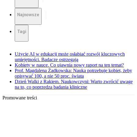
Najnowsze
Tagi
Użycie AI w edukacji może osłabiać rozwój kluczowych
umiejętności. Badacze ostrzegają
Kobiety w nauce. Co ujawnia nowy raport na ten temat?
Prof. Magdalena Żadkowska: Nauka potrzebuje kobiet, żeby
opisywać 100, a nie 50 proc. świata
Dzień Walki z Rakiem. Naukowczyni: Warto zwrócić uwagę
na to, co poprzedza badania kliniczne
Promowane treści