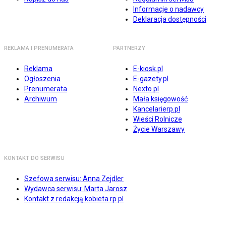
Informacje o nadawcy
Deklaracja dostępności
REKLAMA I PRENUMERATA
PARTNERZY
Reklama
E-kiosk.pl
Ogłoszenia
E-gazety.pl
Prenumerata
Nexto.pl
Archiwum
Mała księgowość
Kancelarierp.pl
Wieści Rolnicze
Życie Warszawy
KONTAKT DO SERWISU
Szefowa serwisu: Anna Zejdler
Wydawca serwisu: Marta Jarosz
Kontakt z redakcją kobieta.rp.pl