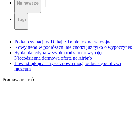
Najnowsze
Tagi
Polka o sytuacji w Dubaju: To nie jest nasza wojna
Nowy trend w podróżach: nie chodzi już tylko o wypoczynek
Sypialnia jedyna w swoim rodzaju do wynajęcia.
Niecodzienna darmowa oferta na Airbnb
Luwr strajkuje. Turyści znowu mogą odbić się od drzwi
muzeum
Promowane treści