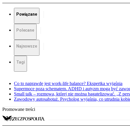
Powiązane
Polecane
Najnowsze
Tagi
Co to naprawdę jest work-life balance? Ekspertka wyjaśnia
Supermoce poza schematem. ADHD i autyzm mogą być zawo
Small talk – rozmowa, której nie można bagatelizować. „Z pe
Zawodowy autosabotaż. Psycholog wyjaśnia, co utrudnia kobie
Promowane treści