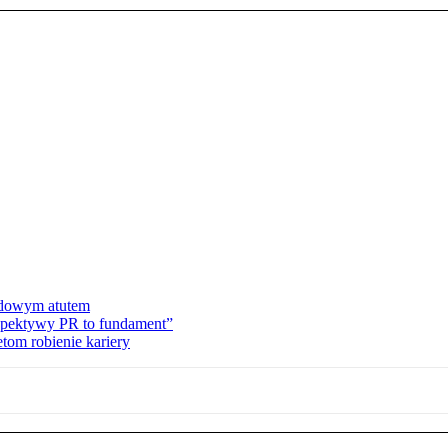
dowym atutem
rspektywy PR to fundament”
tom robienie kariery