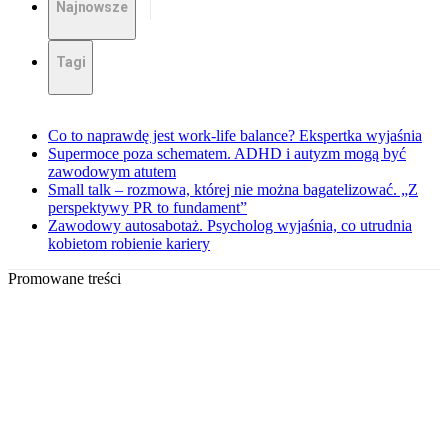
Najnowsze
Tagi
Co to naprawdę jest work-life balance? Ekspertka wyjaśnia
Supermoce poza schematem. ADHD i autyzm mogą być
zawodowym atutem
Small talk – rozmowa, której nie można bagatelizować. „Z
perspektywy PR to fundament”
Zawodowy autosabotaż. Psycholog wyjaśnia, co utrudnia
kobietom robienie kariery
Promowane treści