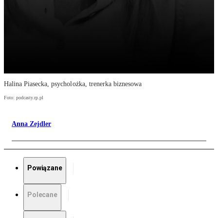
Halina Piasecka, psycholożka, trenerka biznesowa
Foto: podcasty.rp.pl
Anna Zejdler
Powiązane
Polecane