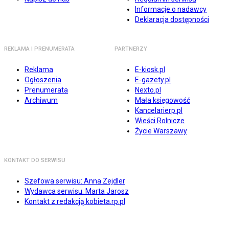
Informacje o nadawcy
Deklaracja dostępności
REKLAMA I PRENUMERATA
PARTNERZY
Reklama
E-kiosk.pl
Ogłoszenia
E-gazety.pl
Prenumerata
Nexto.pl
Archiwum
Mała księgowość
Kancelarierp.pl
Wieści Rolnicze
Życie Warszawy
KONTAKT DO SERWISU
Szefowa serwisu: Anna Zejdler
Wydawca serwisu: Marta Jarosz
Kontakt z redakcją kobieta.rp.pl