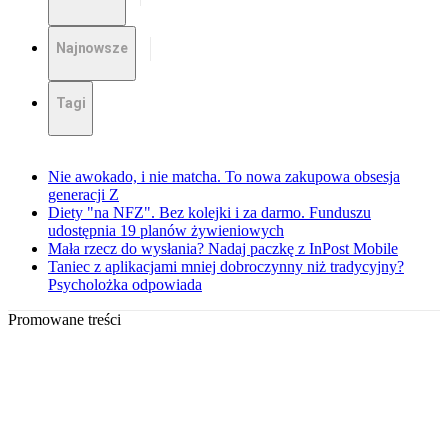
Najnowsze
Tagi
Nie awokado, i nie matcha. To nowa zakupowa obsesja
generacji Z
Diety "na NFZ". Bez kolejki i za darmo. Funduszu
udostępnia 19 planów żywieniowych
Mała rzecz do wysłania? Nadaj paczkę z InPost Mobile
Taniec z aplikacjami mniej dobroczynny niż tradycyjny?
Psycholożka odpowiada
Promowane treści