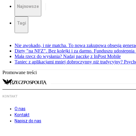
Najnowsze
Tagi
Nie awokado, i nie matcha. To nowa zakupowa obsesja generac
Diety "na NFZ". Bez kolejki i za darmo. Funduszu udostępni
Mała rzecz do wysłania? Nadaj paczkę z InPost Mobile
Taniec z aplikacjami mniej dobroczynny niż tradycyjny? Psyc
Promowane treści
KONTAKT
O nas
Kontakt
Napisz do nas