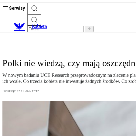
Serwisy
K
obieta
Polki nie wiedzą, czy mają oszczęd
W nowym badaniu UCE Research przeprowadoznym na zlecenie platform
ich wcale. Co trzecia kobieta nie inwestuje żadnych środków. Co zrob
Publikacja:
12.11.2025 17:12