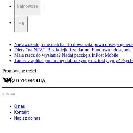
Najnowsze
Tagi
Nie awokado, i nie matcha. To nowa zakupowa obsesja generac
Diety "na NFZ". Bez kolejki i za darmo. Funduszu udostępni
Mała rzecz do wysłania? Nadaj paczkę z InPost Mobile
Taniec z aplikacjami mniej dobroczynny niż tradycyjny? Psyc
Promowane treści
KONTAKT
O nas
Kontakt
Napisz do nas