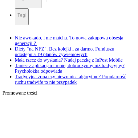
Tagi
Nie awokado, i nie matcha. To nowa zakupowa obsesja
generacji Z
Diety "na NFZ". Bez kolejki i za darmo. Funduszu
udostępnia 19 planów żywieniowych
Mała rzecz do wysłania? Nadaj paczkę z InPost Mobile
Taniec z aplikacjami mniej dobroczynny niż tradycyjny?
Psycholożka odpowiada
Tradycyjna żona czy niewolnica algorytmu? Popularność
ruchu tradwife to nie przypadek
Promowane treści