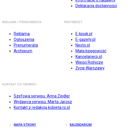
Informacje o nadawcy
Deklaracja dostępności
REKLAMA I PRENUMERATA
PARTNERZY
Reklama
E-kiosk.pl
Ogłoszenia
E-gazety.pl
Prenumerata
Nexto.pl
Archiwum
Mała księgowość
Kancelarierp.pl
Wieści Rolnicze
Życie Warszawy
KONTAKT DO SERWISU
Szefowa serwisu: Anna Zejdler
Wydawca serwisu: Marta Jarosz
Kontakt z redakcją kobieta.rp.pl
MAPA STRONY
KALENDARIUM