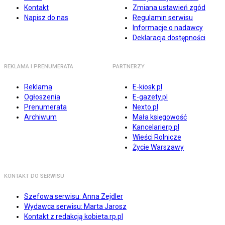
Kontakt
Zmiana ustawień zgód
Napisz do nas
Regulamin serwisu
Informacje o nadawcy
Deklaracja dostępności
REKLAMA I PRENUMERATA
PARTNERZY
Reklama
E-kiosk.pl
Ogłoszenia
E-gazety.pl
Prenumerata
Nexto.pl
Archiwum
Mała księgowość
Kancelarierp.pl
Wieści Rolnicze
Życie Warszawy
KONTAKT DO SERWISU
Szefowa serwisu: Anna Zejdler
Wydawca serwisu: Marta Jarosz
Kontakt z redakcją kobieta.rp.pl