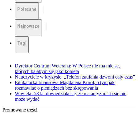
Polecane
Najnowsze
Tagi
Dyrektor Centrum Weterana: W Polsce nie ma miejsc,
których bałabym się jako kobieta
Nauczyciele w kryzysie. „Telefon zaufania dzwoni cały czas”
Edukatorka finansowa Magdalena Korol, o tym jak
rozmawiać o pieniądzach bez skrępowania
W wieku 58 lat dowiedziała się, że ma autyzm: To się nie
może wydać
Promowane treści