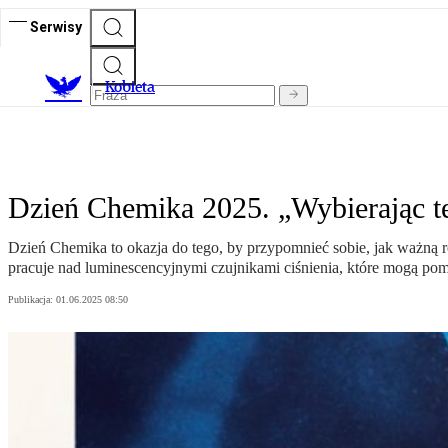
Serwisy
K
obieta
Dzień Chemika 2025. „Wybierając t
Dzień Chemika to okazja do tego, by przypomnieć sobie, jak ważną
pracuje nad luminescencyjnymi czujnikami ciśnienia, które mogą p
Publikacja:
01.06.2025 08:50