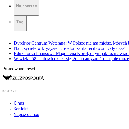
Najnowsze
Tagi
Dyrektor Centrum Weterana: W Polsce nie ma miejsc, których b
Nauczyciele w kryzysie. „Telefon zaufania dzwoni cały czas”
Edukatorka finansowa Magdalena Korol, o tym jak rozmawiać 
W wieku 58 lat dowiedziała się, że ma autyzm: To się nie moż
Promowane treści
KONTAKT
O nas
Kontakt
Napisz do nas