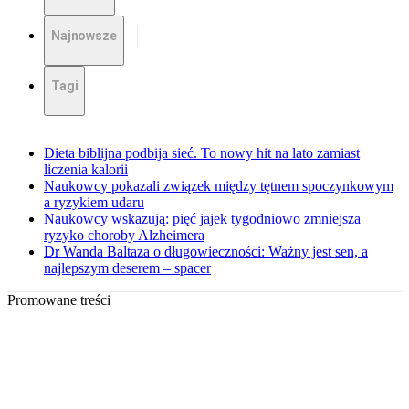
Najnowsze
Tagi
Dieta biblijna podbija sieć. To nowy hit na lato zamiast
liczenia kalorii
Naukowcy pokazali związek między tętnem spoczynkowym
a ryzykiem udaru
Naukowcy wskazują: pięć jajek tygodniowo zmniejsza
ryzyko choroby Alzheimera
Dr Wanda Baltaza o długowieczności: Ważny jest sen, a
najlepszym deserem – spacer
Promowane treści