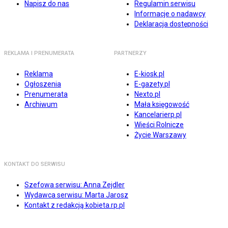
Napisz do nas
Regulamin serwisu
Informacje o nadawcy
Deklaracja dostępności
REKLAMA I PRENUMERATA
PARTNERZY
Reklama
E-kiosk.pl
Ogłoszenia
E-gazety.pl
Prenumerata
Nexto.pl
Archiwum
Mała księgowość
Kancelarierp.pl
Wieści Rolnicze
Życie Warszawy
KONTAKT DO SERWISU
Szefowa serwisu: Anna Zejdler
Wydawca serwisu: Marta Jarosz
Kontakt z redakcją kobieta.rp.pl