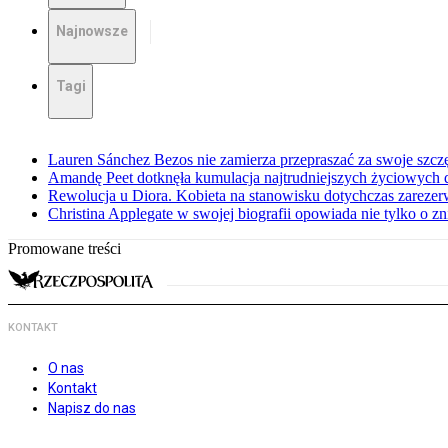
Najnowsze
Tagi
Lauren Sánchez Bezos nie zamierza przepraszać za swoje szcz
Amandę Peet dotknęła kumulacja najtrudniejszych życiowych
Rewolucja u Diora. Kobieta na stanowisku dotychczas zarez
Christina Applegate w swojej biografii opowiada nie tylko o z
Promowane treści
KONTAKT
O nas
Kontakt
Napisz do nas