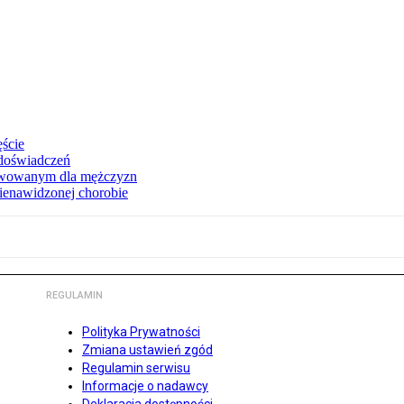
ęście
 doświadczeń
erwowanym dla mężczyzn
nienawidzonej chorobie
REGULAMIN
Polityka Prywatności
Zmiana ustawień zgód
Regulamin serwisu
Informacje o nadawcy