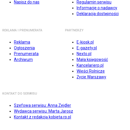
Napisz do nas
Regulamin serwisu
Informacje o nadawcy
Deklaracja dostępności
REKLAMA I PRENUMERATA
PARTNERZY
Reklama
E-kiosk.pl
Ogłoszenia
E-gazety.pl
Prenumerata
Nexto.pl
Archiwum
Mała księgowość
Kancelarierp.pl
Wieści Rolnicze
Życie Warszawy
KONTAKT DO SERWISU
Szefowa serwisu: Anna Zejdler
Wydawca serwisu: Marta Jarosz
Kontakt z redakcją kobieta.rp.pl