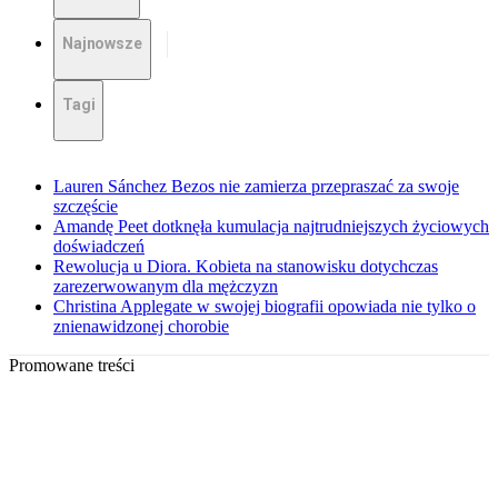
Najnowsze
Tagi
Lauren Sánchez Bezos nie zamierza przepraszać za swoje
szczęście
Amandę Peet dotknęła kumulacja najtrudniejszych życiowych
doświadczeń
Rewolucja u Diora. Kobieta na stanowisku dotychczas
zarezerwowanym dla mężczyzn
Christina Applegate w swojej biografii opowiada nie tylko o
znienawidzonej chorobie
Promowane treści