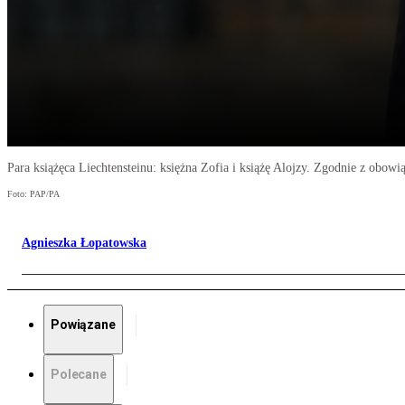
Para książęca Liechtensteinu: księżna Zofia i książę Alojzy. Zgodnie z obow
Foto: PAP/PA
Agnieszka Łopatowska
Powiązane
Polecane