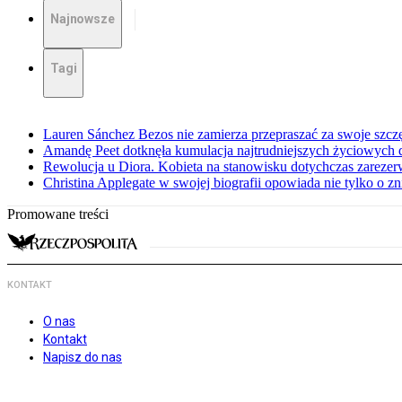
Najnowsze
Tagi
Lauren Sánchez Bezos nie zamierza przepraszać za swoje szcz
Amandę Peet dotknęła kumulacja najtrudniejszych życiowych
Rewolucja u Diora. Kobieta na stanowisku dotychczas zarez
Christina Applegate w swojej biografii opowiada nie tylko o z
Promowane treści
KONTAKT
O nas
Kontakt
Napisz do nas