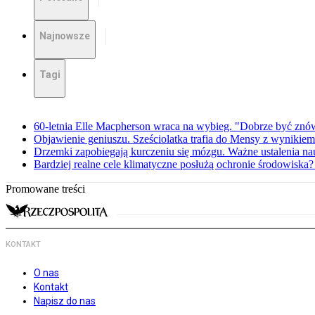
Najnowsze
Tagi
60-letnia Elle Macpherson wraca na wybieg. "Dobrze być zn
Objawienie geniuszu. Sześciolatka trafia do Mensy z wynikie
Drzemki zapobiegają kurczeniu się mózgu. Ważne ustalenia 
Bardziej realne cele klimatyczne posłużą ochronie środowiska
Promowane treści
KONTAKT
O nas
Kontakt
Napisz do nas