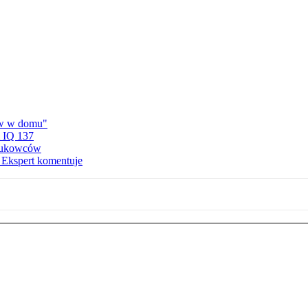
ów w domu"
m IQ 137
naukowców
? Ekspert komentuje