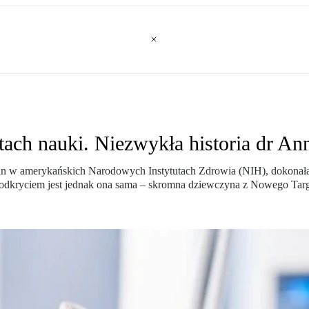
tach nauki. Niezwykła historia dr An
in w amerykańskich Narodowych Instytutach Zdrowia (NIH), dokonała
kryciem jest jednak ona sama – skromna dziewczyna z Nowego Targu, 