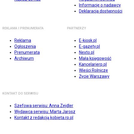
Informacje o nadawcy
Deklaracja dostępności
REKLAMA I PRENUMERATA
PARTNERZY
Reklama
E-kiosk.pl
Ogłoszenia
E-gazety.pl
Prenumerata
Nexto.pl
Archiwum
Mała księgowość
Kancelarierp.pl
Wieści Rolnicze
Życie Warszawy
KONTAKT DO SERWISU
Szefowa serwisu: Anna Zejdler
Wydawca serwisu: Marta Jarosz
Kontakt z redakcją kobieta.rp.pl