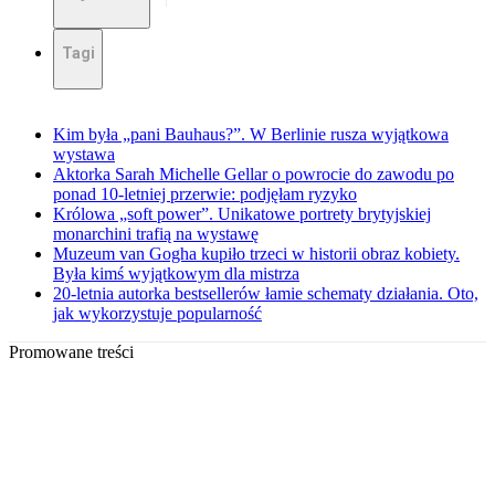
Tagi
Kim była „pani Bauhaus?”. W Berlinie rusza wyjątkowa
wystawa
Aktorka Sarah Michelle Gellar o powrocie do zawodu po
ponad 10-letniej przerwie: podjęłam ryzyko
Królowa „soft power”. Unikatowe portrety brytyjskiej
monarchini trafią na wystawę
Muzeum van Gogha kupiło trzeci w historii obraz kobiety.
Była kimś wyjątkowym dla mistrza
20-letnia autorka bestsellerów łamie schematy działania. Oto,
jak wykorzystuje popularność
Promowane treści