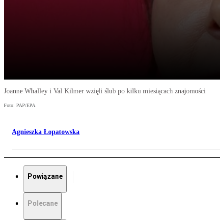
Joanne Whalley i Val Kilmer wzięli ślub po kilku miesiącach znajomości
Foto: PAP/EPA
Agnieszka Łopatowska
Powiązane
Polecane