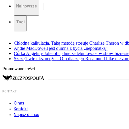
Najnowsze
Tagi
Chłodna kalkulacja. Taką metodę stosuje Charlize Theron w db
Andie MacDowell jest dumna z bycia „nepomatką"
Córka Angeliny Jolie oficjalnie zadebiutowała w show-biznes
Szczęśliwie niezamężna. Oto dlaczego Rosamund Pike nie zam
Promowane treści
KONTAKT
O nas
Kontakt
Napisz do nas