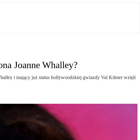
żona Joanne Whalley?
halley i mający już status hollywoodzkiej gwiazdy Val Kilmer wzięli