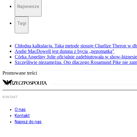
Najnowsze
Tagi
Chłodna kalkulacja. Taką metodę stosuje Charlize Theron w db
Andie MacDowell jest dumna z bycia „nepomatką"
Córka Angeliny Jolie oficjalnie zadebiutowała w show-biznes
Szczęśliwie niezamężna. Oto dlaczego Rosamund Pike nie zam
Promowane treści
KONTAKT
O nas
Kontakt
Napisz do nas