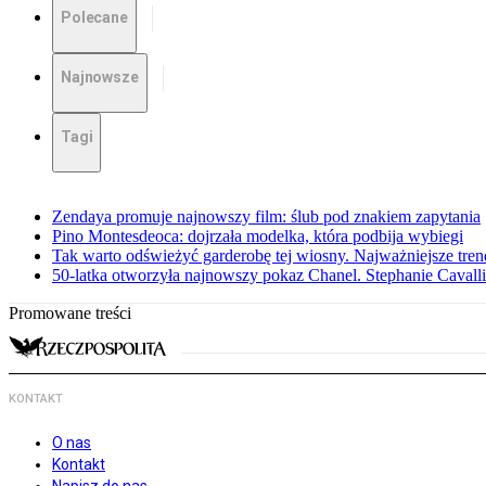
Polecane
Najnowsze
Tagi
Zendaya promuje najnowszy film: ślub pod znakiem zapytania
Pino Montesdeoca: dojrzała modelka, która podbija wybiegi
Tak warto odświeżyć garderobę tej wiosny. Najważniejsze tren
50-latka otworzyła najnowszy pokaz Chanel. Stephanie Cavall
Promowane treści
KONTAKT
O nas
Kontakt