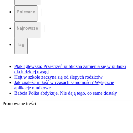
Polecane
Najnowsze
Tagi
Ptak-Iglewska: Przestrzeń publiczna zamienia się w pułapki
dla ludzkiej uwagi
Hejt w szkole zaczyna się od ślepych rodziców
Jak znaleźć miłość w czasach samotności? Wyłączcie
aplikacje randkowe
Babcia Polka abdykuje. Nie dają tego, co same dostały
Promowane treści