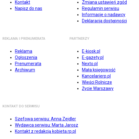
Kontakt
Zmiana ustawień zgód
Napisz do nas
Regulamin serwisu
Informacje o nadawcy
Deklaracja dostępności
REKLAMA I PRENUMERATA
PARTNERZY
Reklama
E-kiosk.pl
Ogłoszenia
E-gazety.pl
Prenumerata
Nexto.pl
Archiwum
Mała księgowość
Kancelarierp.pl
Wieści Rolnicze
Życie Warszawy
KONTAKT DO SERWISU
Szefowa serwisu: Anna Zejdler
Wydawca serwisu: Marta Jarosz
Kontakt z redakcją kobieta.rp.pl