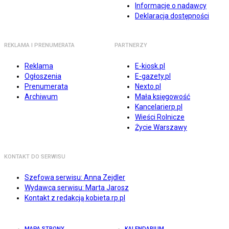
Informacje o nadawcy
Deklaracja dostępności
REKLAMA I PRENUMERATA
PARTNERZY
Reklama
E-kiosk.pl
Ogłoszenia
E-gazety.pl
Prenumerata
Nexto.pl
Archiwum
Mała księgowość
Kancelarierp.pl
Wieści Rolnicze
Życie Warszawy
KONTAKT DO SERWISU
Szefowa serwisu: Anna Zejdler
Wydawca serwisu: Marta Jarosz
Kontakt z redakcją kobieta.rp.pl
MAPA STRONY
KALENDARIUM