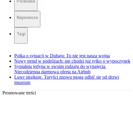
Polecane
Najnowsze
Tagi
Polka o sytuacji w Dubaju: To nie jest nasza wojna
Nowy trend w podróżach: nie chodzi już tylko o wypoczynek
Sypialnia jedyna w swoim rodzaju do wynajęcia.
Niecodzienna darmowa oferta na Airbnb
Luwr strajkuje. Turyści znowu mogą odbić się od drzwi
muzeum
Promowane treści