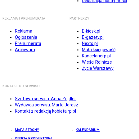
Deklaracja dostępności
REKLAMA I PRENUMERATA
PARTNERZY
Reklama
E-kiosk.pl
Ogłoszenia
E-gazety.pl
Prenumerata
Nexto.pl
Archiwum
Mała księgowość
Kancelarierp.pl
Wieści Rolnicze
Życie Warszawy
KONTAKT DO SERWISU
Szefowa serwisu: Anna Zejdler
Wydawca serwisu: Marta Jarosz
Kontakt z redakcją kobieta.rp.pl
MAPA STRONY
KALENDARIUM
OFERTA PRODUKTOWA