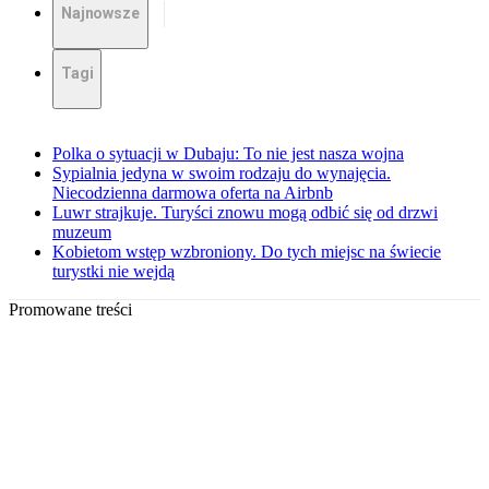
Najnowsze
Tagi
Polka o sytuacji w Dubaju: To nie jest nasza wojna
Sypialnia jedyna w swoim rodzaju do wynajęcia.
Niecodzienna darmowa oferta na Airbnb
Luwr strajkuje. Turyści znowu mogą odbić się od drzwi
muzeum
Kobietom wstęp wzbroniony. Do tych miejsc na świecie
turystki nie wejdą
Promowane treści