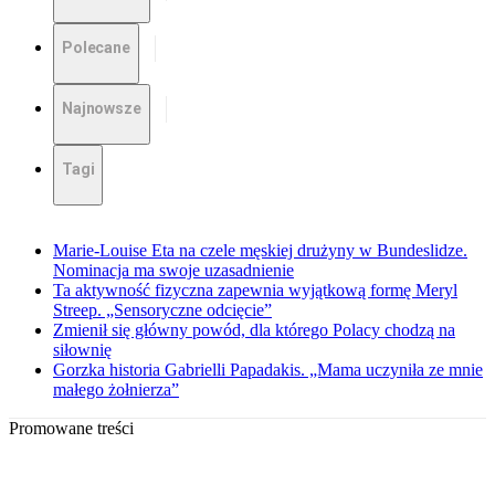
Polecane
Najnowsze
Tagi
Marie-Louise Eta na czele męskiej drużyny w Bundeslidze.
Nominacja ma swoje uzasadnienie
Ta aktywność fizyczna zapewnia wyjątkową formę Meryl
Streep. „Sensoryczne odcięcie”
Zmienił się główny powód, dla którego Polacy chodzą na
siłownię
Gorzka historia Gabrielli Papadakis. „Mama uczyniła ze mnie
małego żołnierza”
Promowane treści