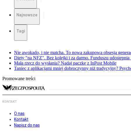
Najnowsze
Tagi
Nie awokado, i nie matcha. To nowa zakupowa obsesja generac
Diety "na NFZ". Bez kolejki i za darmo. Funduszu udostępni
Mała rzecz do wysłania? Nadaj paczkę z InPost Mobile
Taniec z aplikacjami mniej dobroczynny niż tradycyjny? Psyc
Promowane treści
KONTAKT
O nas
Kontakt
Napisz do nas