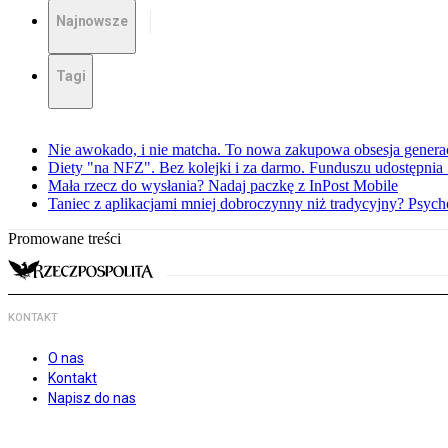
Najnowsze
Tagi
Nie awokado, i nie matcha. To nowa zakupowa obsesja generac
Diety "na NFZ". Bez kolejki i za darmo. Funduszu udostępni
Mała rzecz do wysłania? Nadaj paczkę z InPost Mobile
Taniec z aplikacjami mniej dobroczynny niż tradycyjny? Psyc
Promowane treści
KONTAKT
O nas
Kontakt
Napisz do nas