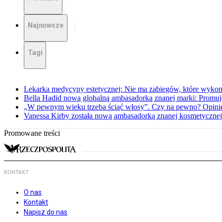
Najnowsze
Tagi
Lekarka medycyny estetycznej: Nie ma zabiegów, które wykona
Bella Hadid nową globalną ambasadorką znanej marki: Promuję
„W pewnym wieku trzeba ściąć włosy”. Czy na pewno? Opinie
Vanessa Kirby została nową ambasadorką znanej kosmetycznej
Promowane treści
KONTAKT
O nas
Kontakt
Napisz do nas