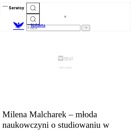
Serwisy
K
obieta
Milena Malcharek – młoda
naukowczyni o studiowaniu w