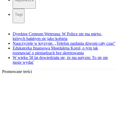
Najnowsze
Tagi
Dyrektor Centrum Weterana: W Polsce nie ma miejsc,
których bałabym się jako kobieta
Nauczyciele w kryzysie. „Telefon zaufania dzwoni cały czas”
Edukatorka finansowa Magdalena Korol, o tym jak
rozmawiać o pieniądzach bez skrępowania
W wieku 58 lat dowiedziała się, że ma autyzm: To się nie
może wydać
Promowane treści