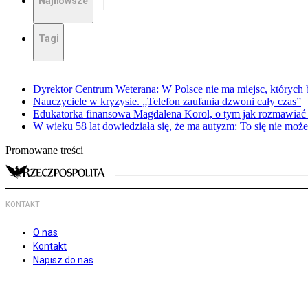
Najnowsze
Tagi
Dyrektor Centrum Weterana: W Polsce nie ma miejsc, których b
Nauczyciele w kryzysie. „Telefon zaufania dzwoni cały czas”
Edukatorka finansowa Magdalena Korol, o tym jak rozmawiać 
W wieku 58 lat dowiedziała się, że ma autyzm: To się nie moż
Promowane treści
KONTAKT
O nas
Kontakt
Napisz do nas