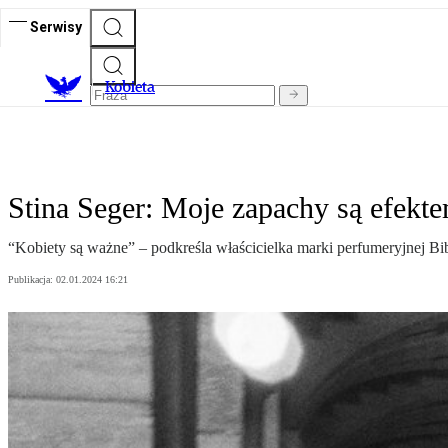
Serwisy
K
obieta
Stina Seger: Moje zapachy są efektem
“Kobiety są ważne” – podkreśla właścicielka marki perfumeryjnej B
Publikacja:
02.01.2024 16:21