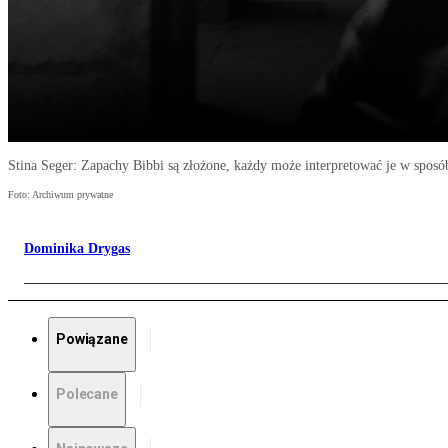
Stina Seger: Zapachy Bibbi są złożone, każdy może interpretować je w sposó
Foto: Archiwum prywatne
Dominika Drygas
Powiązane
Polecane