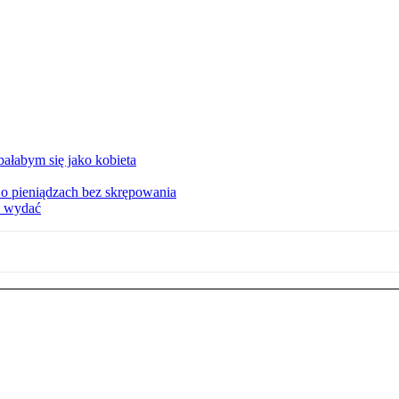
ałabym się jako kobieta
o pieniądzach bez skrępowania
e wydać