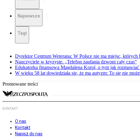
Najnowsze
Tagi
Dyrektor Centrum Weterana: W Polsce nie ma miejsc, których b
Nauczyciele w kryzysie. „Telefon zaufania dzwoni cały czas”
Edukatorka finansowa Magdalena Korol, o tym jak rozmawiać 
W wieku 58 lat dowiedziała się, że ma autyzm: To się nie moż
Promowane treści
KONTAKT
O nas
Kontakt
Napisz do nas