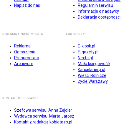
Napisz do nas
Regulamin serwisu
Informacje o nadawcy
Deklaracja dostępności
REKLAMA I PRENUMERATA
PARTNERZY
Reklama
E-kiosk.pl
Ogłoszenia
E-gazety.pl
Prenumerata
Nexto.pl
Archiwum
Mała księgowość
Kancelarierp.pl
Wieści Rolnicze
Życie Warszawy
KONTAKT DO SERWISU
Szefowa serwisu: Anna Zejdler
Wydawca serwisu: Marta Jarosz
Kontakt z redakcją kobieta.rp.pl