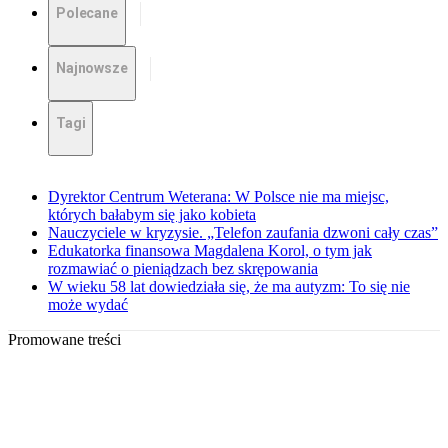
Polecane
Najnowsze
Tagi
Dyrektor Centrum Weterana: W Polsce nie ma miejsc,
których bałabym się jako kobieta
Nauczyciele w kryzysie. „Telefon zaufania dzwoni cały czas”
Edukatorka finansowa Magdalena Korol, o tym jak
rozmawiać o pieniądzach bez skrępowania
W wieku 58 lat dowiedziała się, że ma autyzm: To się nie
może wydać
Promowane treści