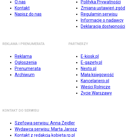
O nas
Polityka Prywatności
Kontakt
Zmiana ustawień zgód
Napisz do nas
Regulamin serwisu
Informacje o nadawcy
Deklaracja dostępności
REKLAMA I PRENUMERATA
PARTNERZY
Reklama
E-kiosk.pl
Ogłoszenia
E-gazety.pl
Prenumerata
Nexto.pl
Archiwum
Mała księgowość
Kancelarierp.pl
Wieści Rolnicze
Życie Warszawy
KONTAKT DO SERWISU
Szefowa serwisu: Anna Zejdler
Wydawca serwisu: Marta Jarosz
Kontakt z redakcją kobieta.rp.pl