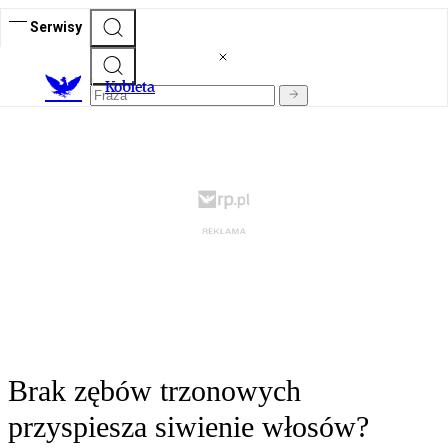
Serwisy
K
obieta
Brak zębów trzonowych
przyspiesza siwienie włosów?