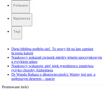
Polecane
Najnowsze
Tagi
Dieta biblijna podbija sieć. To nowy hit na lato zamiast
liczenia kalorii
Naukowcy pokazali związek między tętnem spoczynkowym
a ryzykiem udaru
Naukowcy wskazują: pięć jajek tygodniowo zmniejsza
ryzyko choroby Alzheimera
Dr Wanda Baltaza o długowieczności: Ważny jest sen, a
najlepszym deserem – spacer
Promowane treści