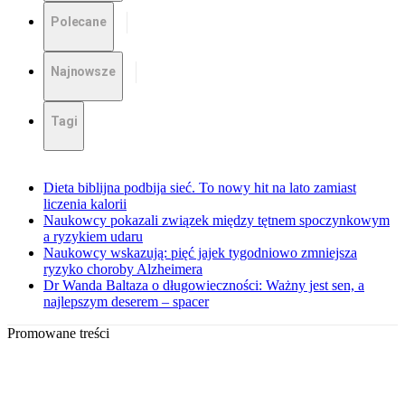
Polecane
Najnowsze
Tagi
Dieta biblijna podbija sieć. To nowy hit na lato zamiast
liczenia kalorii
Naukowcy pokazali związek między tętnem spoczynkowym
a ryzykiem udaru
Naukowcy wskazują: pięć jajek tygodniowo zmniejsza
ryzyko choroby Alzheimera
Dr Wanda Baltaza o długowieczności: Ważny jest sen, a
najlepszym deserem – spacer
Promowane treści