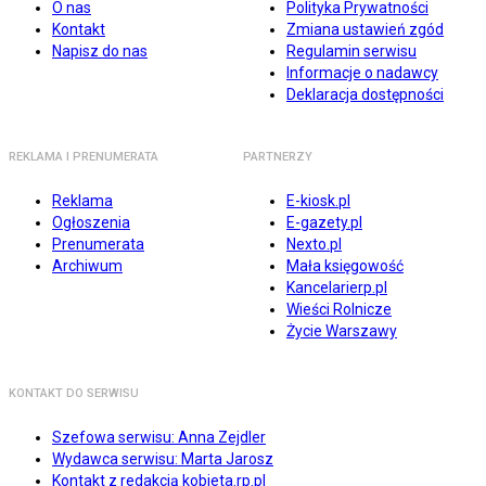
O nas
Polityka Prywatności
Kontakt
Zmiana ustawień zgód
Napisz do nas
Regulamin serwisu
Informacje o nadawcy
Deklaracja dostępności
REKLAMA I PRENUMERATA
PARTNERZY
Reklama
E-kiosk.pl
Ogłoszenia
E-gazety.pl
Prenumerata
Nexto.pl
Archiwum
Mała księgowość
Kancelarierp.pl
Wieści Rolnicze
Życie Warszawy
KONTAKT DO SERWISU
Szefowa serwisu: Anna Zejdler
Wydawca serwisu: Marta Jarosz
Kontakt z redakcją kobieta.rp.pl