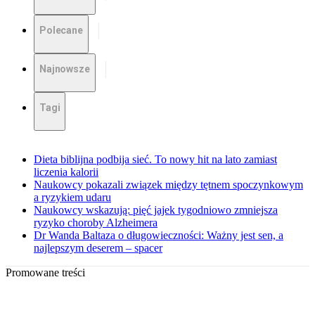
Polecane
Najnowsze
Tagi
Dieta biblijna podbija sieć. To nowy hit na lato zamiast
liczenia kalorii
Naukowcy pokazali związek między tętnem spoczynkowym
a ryzykiem udaru
Naukowcy wskazują: pięć jajek tygodniowo zmniejsza
ryzyko choroby Alzheimera
Dr Wanda Baltaza o długowieczności: Ważny jest sen, a
najlepszym deserem – spacer
Promowane treści