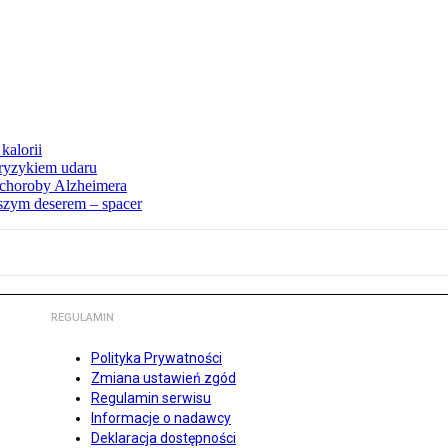
kalorii
ryzykiem udaru
 choroby Alzheimera
pszym deserem – spacer
REGULAMIN
Polityka Prywatności
Zmiana ustawień zgód
Regulamin serwisu
Informacje o nadawcy
Deklaracja dostępności