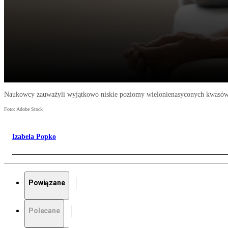
Naukowcy zauważyli wyjątkowo niskie poziomy wielonienasyconych kwasów 
Foto: Adobe Stock
Izabela Popko
Powiązane
Polecane