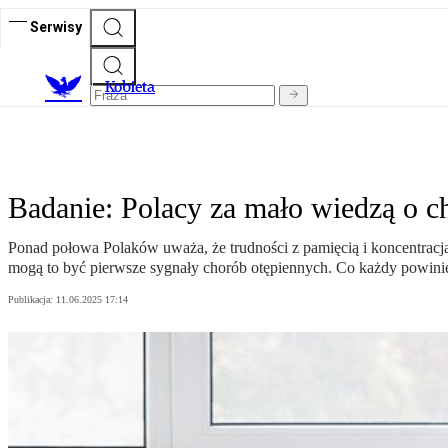
Serwisy
K
obieta
Badanie: Polacy za mało wiedzą o c
Ponad połowa Polaków uważa, że trudności z pamięcią i koncentracją
mogą to być pierwsze sygnały chorób otępiennych. Co każdy powinien 
Publikacja:
11.06.2025 17:14