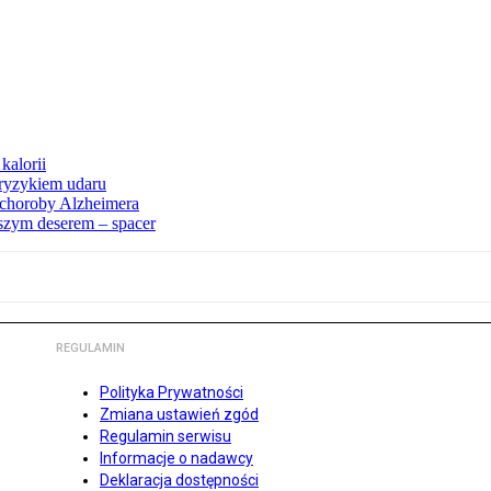
kalorii
ryzykiem udaru
 choroby Alzheimera
pszym deserem – spacer
REGULAMIN
Polityka Prywatności
Zmiana ustawień zgód
Regulamin serwisu
Informacje o nadawcy
Deklaracja dostępności