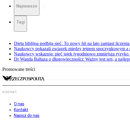
Najnowsze
Tagi
Dieta biblijna podbija sieć. To nowy hit na lato zamiast liczenia 
Naukowcy pokazali związek między tętnem spoczynkowym a 
Naukowcy wskazują: pięć jajek tygodniowo zmniejsza ryzyko
Dr Wanda Baltaza o długowieczności: Ważny jest sen, a najle
Promowane treści
KONTAKT
O nas
Kontakt
Napisz do nas