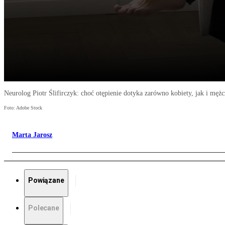
Neurolog Piotr Ślifirczyk: choć otępienie dotyka zarówno kobiety, jak i męż
Foto: Adobe Stock
Marta Jarosz
Powiązane
Polecane