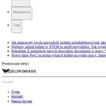
Najnowsze
Tagi
Jak planowały swoją przyszłość polskie przedsiębiorczynie jak
Większy udział kobiet w STEM to pieśń przyszłości. Tak wyglą
Pokolenie Z potrzebuje innych dowodów docenienia w pracy.
Nowe dane PwC na temat sytuacji kobiet na rynku pracy. Jaki
Promowane treści
KONTAKT
O nas
Kontakt
Napisz do nas