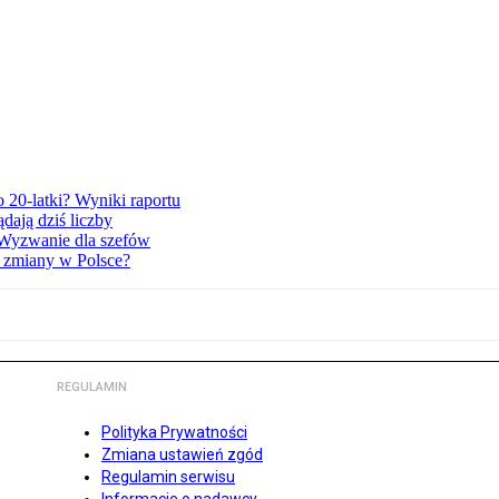
o 20-latki? Wyniki raportu
dają dziś liczby
 Wyzwanie dla szefów
e zmiany w Polsce?
REGULAMIN
Polityka Prywatności
Zmiana ustawień zgód
Regulamin serwisu