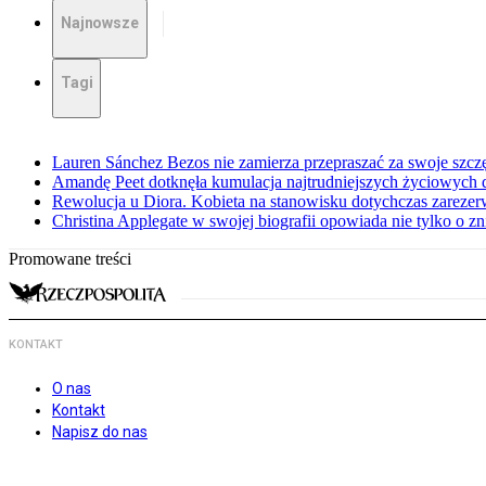
Najnowsze
Tagi
Lauren Sánchez Bezos nie zamierza przepraszać za swoje szcz
Amandę Peet dotknęła kumulacja najtrudniejszych życiowych
Rewolucja u Diora. Kobieta na stanowisku dotychczas zarez
Christina Applegate w swojej biografii opowiada nie tylko o z
Promowane treści
KONTAKT
O nas
Kontakt
Napisz do nas