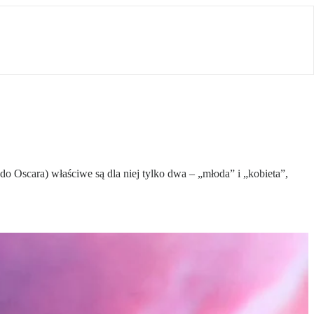
o Oscara) właściwe są dla niej tylko dwa – „młoda” i „kobieta”,