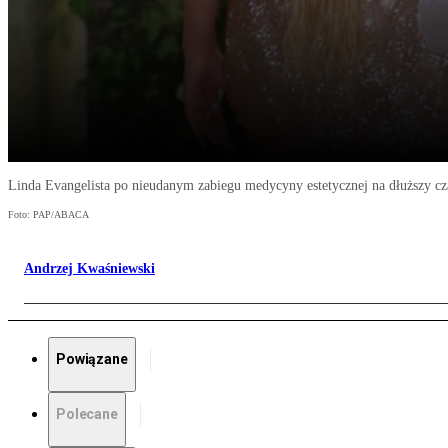
Linda Evangelista po nieudanym zabiegu medycyny estetycznej na dłuższy cza
Foto: PAP/ABACA
Andrzej Kwaśniewski
Powiązane
Polecane