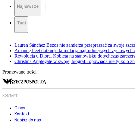
Najnowsze
Tagi
Lauren Sánchez Bezos nie zamierza przepraszać za swoje szcz
Amandę Peet dotknęła kumulacja najtrudniejszych życiowych
Rewolucja u Diora. Kobieta na stanowisku dotychczas zarez
Christina Applegate w swojej biografii opowiada nie tylko o z
Promowane treści
KONTAKT
O nas
Kontakt
Napisz do nas