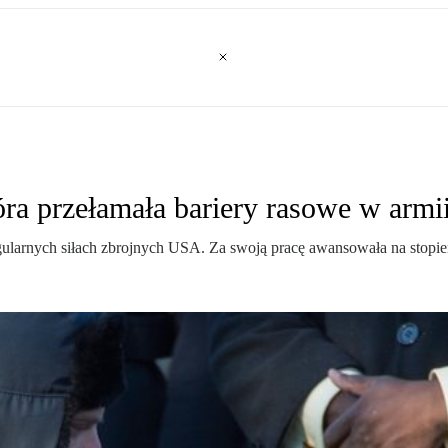
óra przełamała bariery rasowe w arm
gularnych siłach zbrojnych USA. Za swoją pracę awansowała na stopie