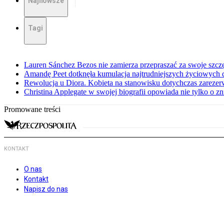
Najnowsze
Tagi
Lauren Sánchez Bezos nie zamierza przepraszać za swoje szcz
Amandę Peet dotknęła kumulacja najtrudniejszych życiowych
Rewolucja u Diora. Kobieta na stanowisku dotychczas zarez
Christina Applegate w swojej biografii opowiada nie tylko o z
Promowane treści
KONTAKT
O nas
Kontakt
Napisz do nas