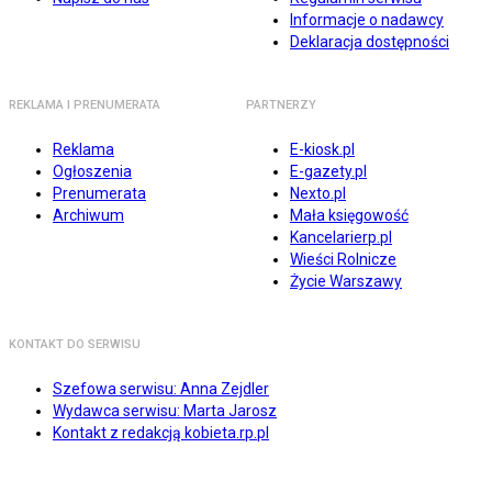
Informacje o nadawcy
Deklaracja dostępności
REKLAMA I PRENUMERATA
PARTNERZY
Reklama
E-kiosk.pl
Ogłoszenia
E-gazety.pl
Prenumerata
Nexto.pl
Archiwum
Mała księgowość
Kancelarierp.pl
Wieści Rolnicze
Życie Warszawy
KONTAKT DO SERWISU
Szefowa serwisu: Anna Zejdler
Wydawca serwisu: Marta Jarosz
Kontakt z redakcją kobieta.rp.pl