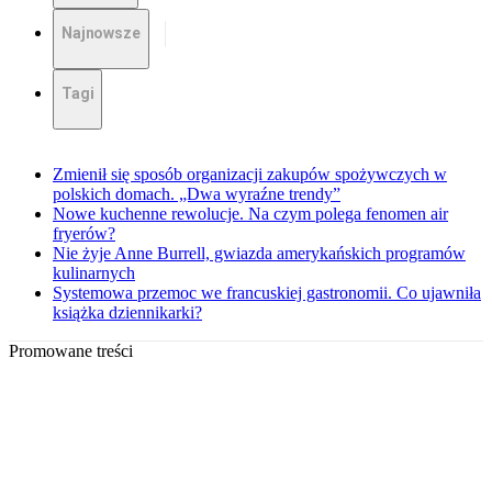
Najnowsze
Tagi
Zmienił się sposób organizacji zakupów spożywczych w
polskich domach. „Dwa wyraźne trendy”
Nowe kuchenne rewolucje. Na czym polega fenomen air
fryerów?
Nie żyje Anne Burrell, gwiazda amerykańskich programów
kulinarnych
Systemowa przemoc we francuskiej gastronomii. Co ujawniła
książka dziennikarki?
Promowane treści