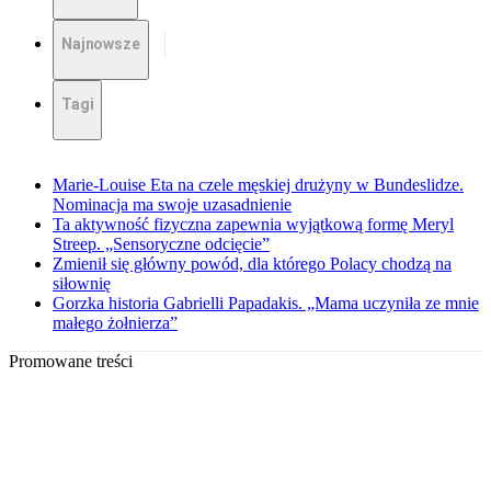
Najnowsze
Tagi
Marie-Louise Eta na czele męskiej drużyny w Bundeslidze.
Nominacja ma swoje uzasadnienie
Ta aktywność fizyczna zapewnia wyjątkową formę Meryl
Streep. „Sensoryczne odcięcie”
Zmienił się główny powód, dla którego Polacy chodzą na
siłownię
Gorzka historia Gabrielli Papadakis. „Mama uczyniła ze mnie
małego żołnierza”
Promowane treści