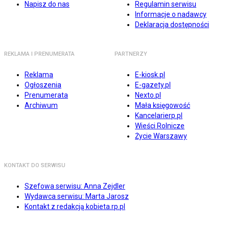
Napisz do nas
Regulamin serwisu
Informacje o nadawcy
Deklaracja dostępności
REKLAMA I PRENUMERATA
PARTNERZY
Reklama
E-kiosk.pl
Ogłoszenia
E-gazety.pl
Prenumerata
Nexto.pl
Archiwum
Mała księgowość
Kancelarierp.pl
Wieści Rolnicze
Życie Warszawy
KONTAKT DO SERWISU
Szefowa serwisu: Anna Zejdler
Wydawca serwisu: Marta Jarosz
Kontakt z redakcją kobieta.rp.pl