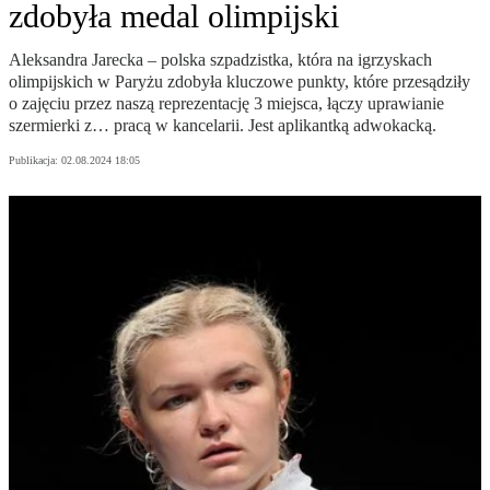
zdobyła medal olimpijski
Aleksandra Jarecka – polska szpadzistka, która na igrzyskach
olimpijskich w Paryżu zdobyła kluczowe punkty, które przesądziły
o zajęciu przez naszą reprezentację 3 miejsca, łączy uprawianie
szermierki z… pracą w kancelarii. Jest aplikantką adwokacką.
Publikacja:
02.08.2024 18:05