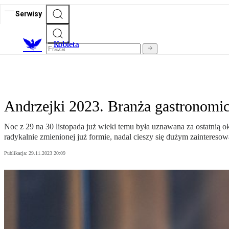
Serwisy
K
obieta
Andrzejki 2023. Branża gastronomi
Noc z 29 na 30 listopada już wieki temu była uznawana za ostatnią 
radykalnie zmienionej już formie, nadal cieszy się dużym zaintereso
Publikacja:
29.11.2023 20:09