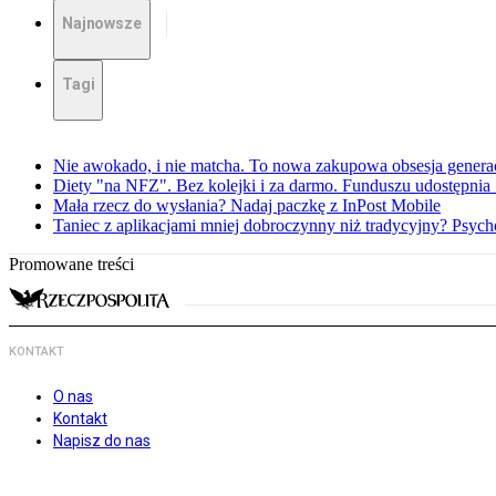
Najnowsze
Tagi
Nie awokado, i nie matcha. To nowa zakupowa obsesja generac
Diety "na NFZ". Bez kolejki i za darmo. Funduszu udostępni
Mała rzecz do wysłania? Nadaj paczkę z InPost Mobile
Taniec z aplikacjami mniej dobroczynny niż tradycyjny? Psyc
Promowane treści
KONTAKT
O nas
Kontakt
Napisz do nas