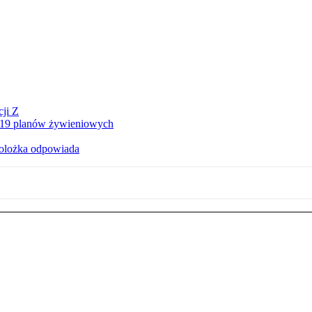
ji Z
a 19 planów żywieniowych
holożka odpowiada