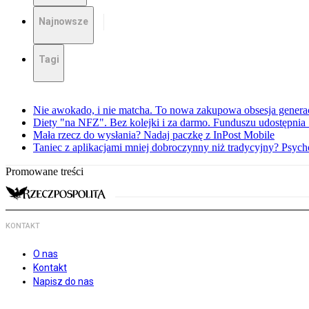
Najnowsze
Tagi
Nie awokado, i nie matcha. To nowa zakupowa obsesja generac
Diety "na NFZ". Bez kolejki i za darmo. Funduszu udostępni
Mała rzecz do wysłania? Nadaj paczkę z InPost Mobile
Taniec z aplikacjami mniej dobroczynny niż tradycyjny? Psyc
Promowane treści
KONTAKT
O nas
Kontakt
Napisz do nas