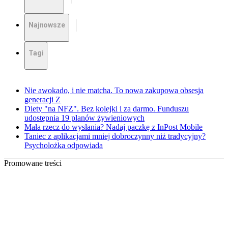
Najnowsze
Tagi
Nie awokado, i nie matcha. To nowa zakupowa obsesja
generacji Z
Diety "na NFZ". Bez kolejki i za darmo. Funduszu
udostępnia 19 planów żywieniowych
Mała rzecz do wysłania? Nadaj paczkę z InPost Mobile
Taniec z aplikacjami mniej dobroczynny niż tradycyjny?
Psycholożka odpowiada
Promowane treści