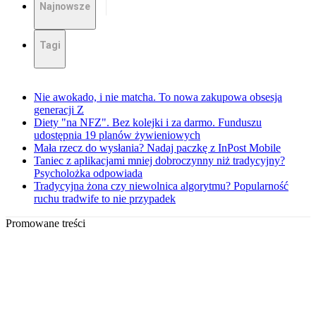
Najnowsze
Tagi
Nie awokado, i nie matcha. To nowa zakupowa obsesja
generacji Z
Diety "na NFZ". Bez kolejki i za darmo. Funduszu
udostępnia 19 planów żywieniowych
Mała rzecz do wysłania? Nadaj paczkę z InPost Mobile
Taniec z aplikacjami mniej dobroczynny niż tradycyjny?
Psycholożka odpowiada
Tradycyjna żona czy niewolnica algorytmu? Popularność
ruchu tradwife to nie przypadek
Promowane treści