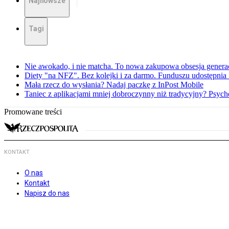
Najnowsze
Tagi
Nie awokado, i nie matcha. To nowa zakupowa obsesja generac
Diety "na NFZ". Bez kolejki i za darmo. Funduszu udostępni
Mała rzecz do wysłania? Nadaj paczkę z InPost Mobile
Taniec z aplikacjami mniej dobroczynny niż tradycyjny? Psyc
Promowane treści
KONTAKT
O nas
Kontakt
Napisz do nas