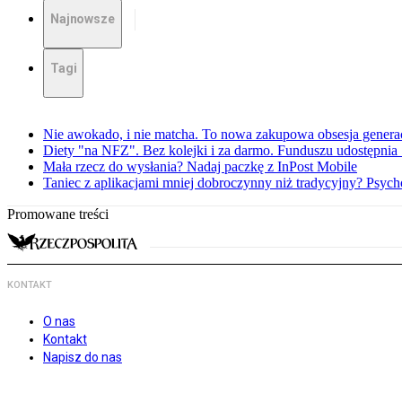
Najnowsze
Tagi
Nie awokado, i nie matcha. To nowa zakupowa obsesja generac
Diety "na NFZ". Bez kolejki i za darmo. Funduszu udostępni
Mała rzecz do wysłania? Nadaj paczkę z InPost Mobile
Taniec z aplikacjami mniej dobroczynny niż tradycyjny? Psyc
Promowane treści
KONTAKT
O nas
Kontakt
Napisz do nas