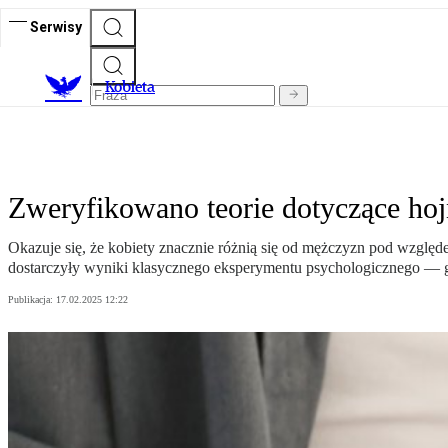
Serwisy
K
obieta
Zweryfikowano teorie dotyczące hojn
Okazuje się, że kobiety znacznie różnią się od mężczyzn pod wzglę
dostarczyły wyniki klasycznego eksperymentu psychologicznego — g
Publikacja:
17.02.2025 12:22