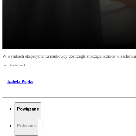
W wynikach eksperymentu naukowcy dostrzegli znaczące różnice w zachowani
Foto: Adobe Stock
Izabela Popko
Powiązane
Polecane