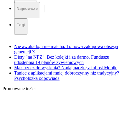
Najnowsze
Tagi
Nie awokado, i nie matcha. To nowa zakupowa obsesja
generacji Z
Diety "na NFZ". Bez kolejki i za darmo. Funduszu
udostępnia 19 planów żywieniowych
Mała rzecz do wysłania? Nadaj paczkę z InPost Mobile
Taniec z aplikacjami mniej dobroczynny niż tradycyjny?
Psycholożka odpowiada
Promowane treści