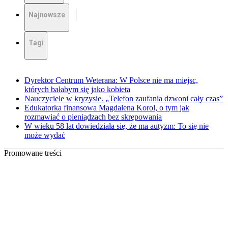
Najnowsze
Tagi
Dyrektor Centrum Weterana: W Polsce nie ma miejsc,
których bałabym się jako kobieta
Nauczyciele w kryzysie. „Telefon zaufania dzwoni cały czas”
Edukatorka finansowa Magdalena Korol, o tym jak
rozmawiać o pieniądzach bez skrępowania
W wieku 58 lat dowiedziała się, że ma autyzm: To się nie
może wydać
Promowane treści